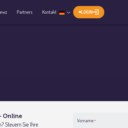
iewz
Partners
Kontakt
LOGIN
- Online
Vorname
*
? Steuern Sie Ihre